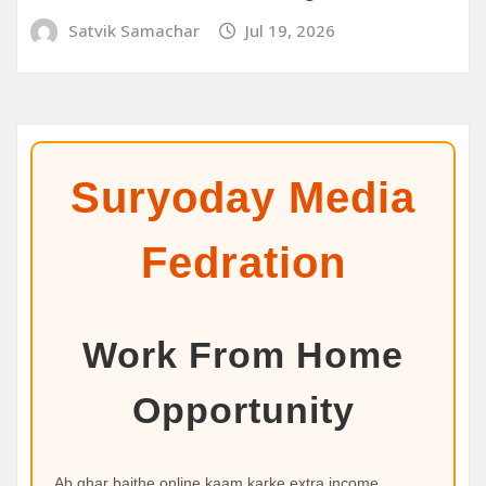
Satvik Samachar
Jul 19, 2026
Suryoday Media
Fedration
Work From Home
Opportunity
Ab ghar baithe online kaam karke extra income