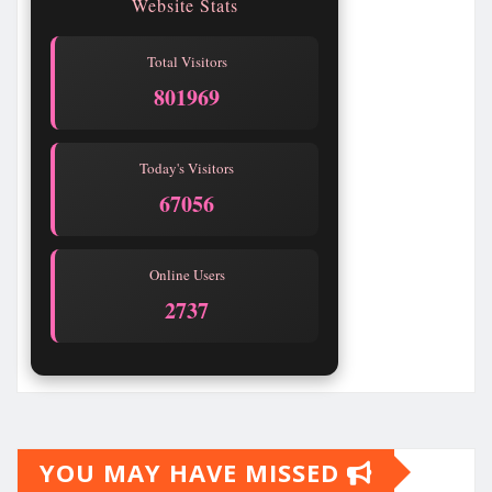
Website Stats
Total Visitors
801970
Today's Visitors
67057
Online Users
2741
YOU MAY HAVE MISSED