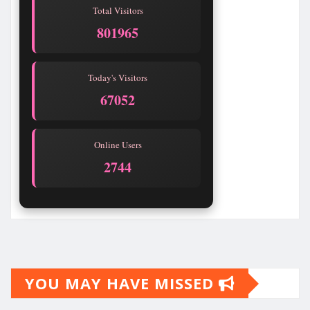
Total Visitors
801968
Today's Visitors
67055
Online Users
2744
YOU MAY HAVE MISSED