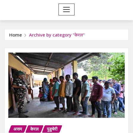
Home
Archive by category "केरल"
असम
केरल
पुडुचेरी