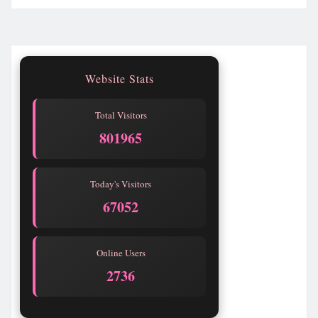
Website Stats
Total Visitors
801965
Today's Visitors
67052
Online Users
2736