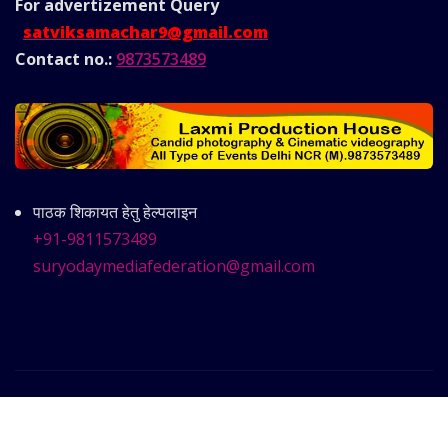
For advertizement
Query
satviksamachar9@gmail.com
Contact no.:
9873573489
पाठक शिकायत हेतु हेल्पलाइन
+91-9811573489
suryodaymediafederation@gmail.com
Copyright © 2025 | Powered by
Satvik Samachar
|
Frankfurt News
by ThemeArile