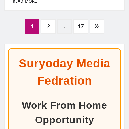
READ MORE
Posts
1
2
…
17
pagination
Suryoday Media
Fedration
Work From Home
Opportunity