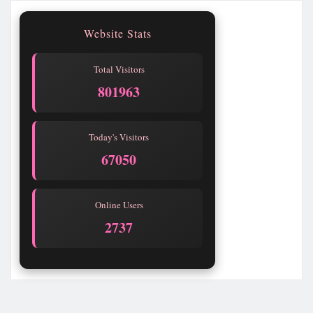
Website Stats
Total Visitors
801967
Today's Visitors
67054
Online Users
2737