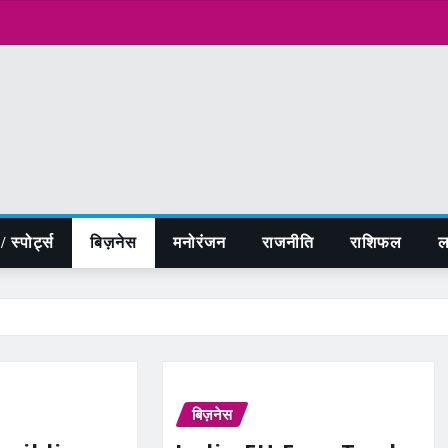
 स्पोर्ट्स
बिज़नेस
मनोरंजन
राजनीति
राशिफल
ल
बिज़नेस