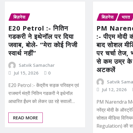
बिज़नेस
बिज़नेस
भारत
E20 Petrol :- नितिन
PM Naren
गडकरी ने इथेनॉल पर दिया
:- पीएम मोदी क
जवाब, बोले- “मेरा कोई निजी
बाद सोशल मीड
स्वार्थ नहीं”
पर चर्चा तेज, भ
से कम उम्र के
Satvik Samachar
अटकलें
Jul 15, 2026
0
Satvik Sam
E20 Petrol :- केंद्रीय सड़क परिवहन एवं
Jul 12, 2026
राजमार्ग मंत्री नितिन गडकरी ने इथेनॉल
आधारित ईंधन को लेकर उठ रहे सवालों…
PM Narendra Modi 
नरेंद्र मोदी के ऑस्ट्र
READ MORE
सोशल मीडिया विनिय
Regulation) की स