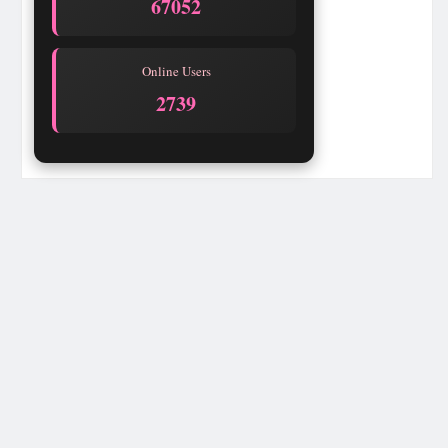
67052
Online Users
2739