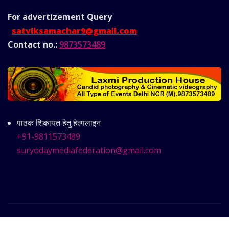
For advertizement
Query
satviksamachar9@gmail.com
Contact no.:
9873573489
पाठक शिकायत हेतु हेल्पलाइन
+91-9811573489
suryodaymediafederation@gmail.com
Copyright © 2025 | Powered by
Satvik Samachar
|