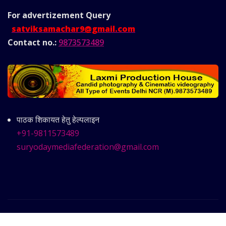
For advertizement
Query
satviksamachar9@gmail.com
Contact no.:
9873573489
पाठक शिकायत हेतु हेल्पलाइन
+91-9811573489
suryodaymediafederation@gmail.com
Copyright © 2025 | Powered by
Satvik Samachar
|