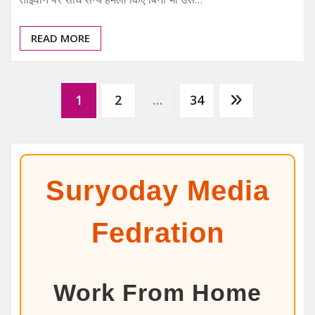
READ MORE
Posts
1
2
…
34
pagination
Suryoday Media
Fedration
Work From Home