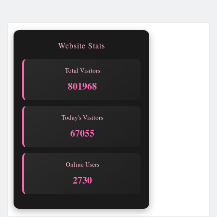
Website Stats
Total Visitors
801969
Today's Visitors
67056
Online Users
2730