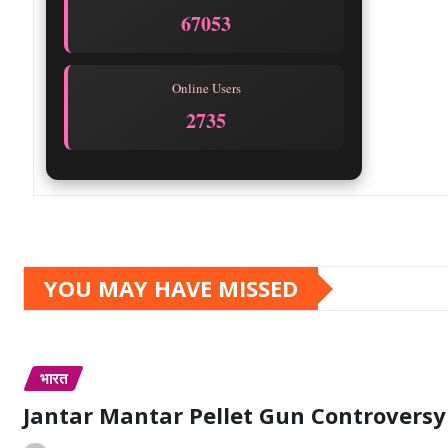
67053
Online Users
2735
YOU MAY HAVE MISSED
भारत
Jantar Mantar Pellet Gun Controversy :- जंतर-म