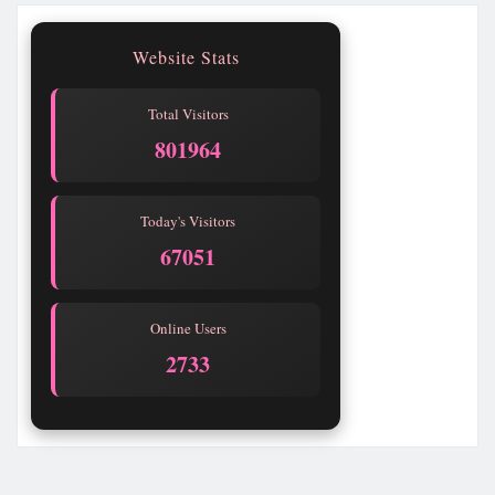
Website Stats
Total Visitors
801964
Today's Visitors
67051
Online Users
2734