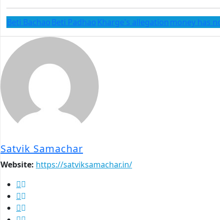
Beti Bachao
Beti Padhao
Kharge's allegation
money has no
Satvik Samachar
Website:
https://satviksamachar.in/