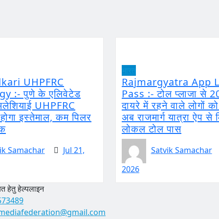
भारत
dkari UHPFRC
Rajmargyatra App L
 :- पुणे के एलिवेटेड
Pass :- टोल प्लाजा से 2
ं मलेशियाई UHPFRC
दायरे में रहने वाले लोगों क
ोगा इस्तेमाल, कम पिलर
अब राजमार्ग यात्रा ऐप से 
़क
लोकल टोल पास
ik Samachar
Jul 21,
Satvik Samachar
2026
 हेतु हेल्पलाइन
573489
mediafederation@gmail.com