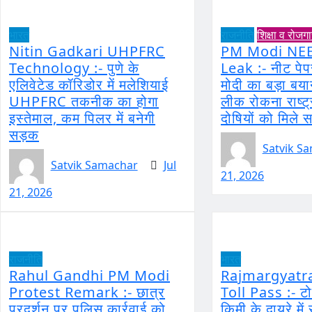
भारत
राजनीति
शिक्षा व रोजग
Nitin Gadkari UHPFRC
PM Modi NEE
Technology :- पुणे के
Leak :- नीट पे
एलिवेटेड कॉरिडोर में मलेशियाई
मोदी का बड़ा बया
UHPFRC तकनीक का होगा
लीक रोकना राष्ट्र
इस्तेमाल, कम पिलर में बनेगी
दोषियों को मिले 
सड़क
Satvik S
Satvik Samachar
Jul
21, 2026
21, 2026
राजनीति
भारत
Rahul Gandhi PM Modi
Rajmargyatr
Protest Remark :- छात्र
Toll Pass :- टो
प्रदर्शन पर पुलिस कार्रवाई को
किमी के दायरे में 