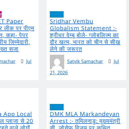
ार
राजनीति
T Paper
Sridhar Vembu
पर लीक पर पीएम
Globalism Statement :-
न, कहा- पेपर
श्रीधर वेम्बू बोले- ग्लोबलिज्म का
ीय जिम्मेदारी,
दौर खत्म, भारत को चीन से सीख
सख्त सजा
लेने की जरूरत
amachar
Jul
Satvik Samachar
Jul
21, 2026
राजनीति
a App Local
DMK MLA Markandeyan
ल प्लाजा से 20
Arrest :- तमिलनाडु: मुख्यमंत्री
रहने वाले लोगों
सी. जोसेफ विजय पर कथित