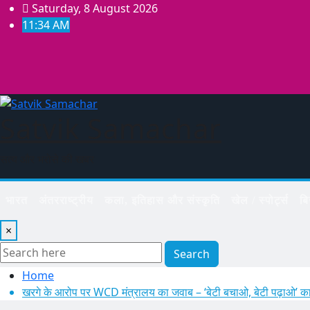
Skip
Saturday, 8 August 2026
to
11:34 AM
content
Satvik Samachar
सत्य और भरोसे की खबर
भारत
अंतरराष्ट्रीय
कला, इतिहास और संस्कृति
खेल / स्पोर्ट्स
ब
×
Search
Home
खरगे के आरोप पर WCD मंत्रालय का जवाब – ‘बेटी बचाओ, बेटी पढ़ाओ’ का 