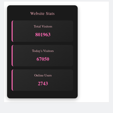
Website Stats
Total Visitors
801965
Today's Visitors
67052
Online Users
2743