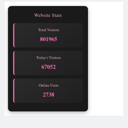
Website Stats
Total Visitors
801967
Today's Visitors
67054
Online Users
2738