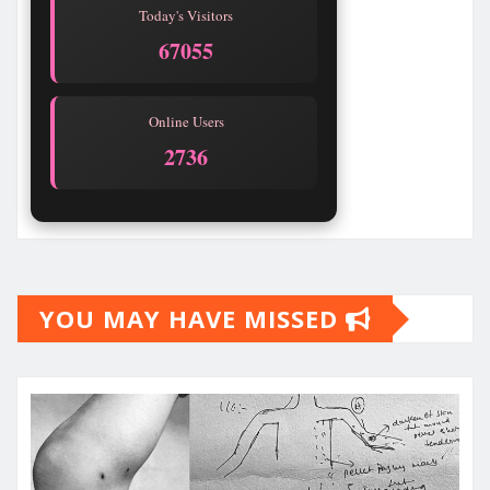
Today's Visitors
67058
Online Users
2737
YOU MAY HAVE MISSED