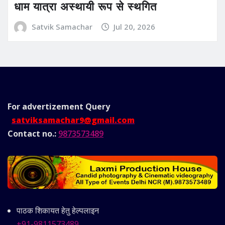
धाम यात्रा अस्थायी रूप से स्थगित
Satvik Samachar
Jul 20, 2026
For advertizement
Query
satviksamachar9@gmail.com
Contact no.:
9873573489
पाठक शिकायत हेतु हेल्पलाइन
+91-9811573489