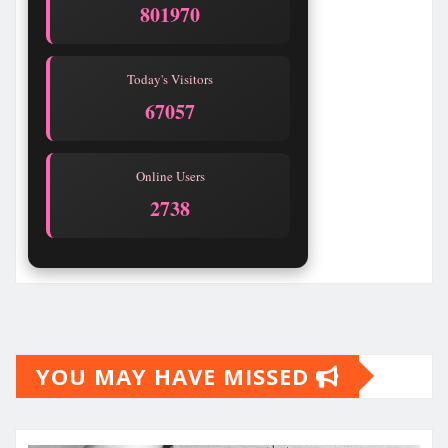
801970
Today's Visitors
67057
Online Users
2738
YOU MAY HAVE MISSED