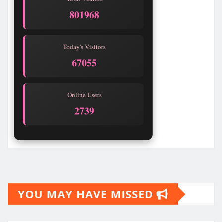
801968
Today's Visitors
67055
Online Users
2739
YOU MAY HAVE MISSED