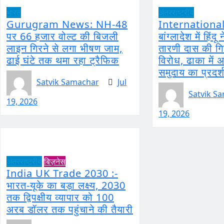
भारत
अंतरराष्ट्रीय
Gurugram News: NH-48
International
पर 66 हजार वोल्ट की बिजली
बांग्लादेश में हिंद
लाइन गिरने से लगा भीषण जाम,
तारणी दास की गि
ढाई घंटे तक थमा रहा ट्रैफिक
विरोध, ढाका में 
समुदाय का प्रदर्
Satvik Samachar
Jul
Satvik S
19, 2026
19, 2026
अंतरराष्ट्रीय
बिज़नेस
India UK Trade 2030 :-
भारत-यूके का बड़ा लक्ष्य, 2030
तक द्विपक्षीय व्यापार को 100
अरब डॉलर तक पहुंचाने की तैयारी