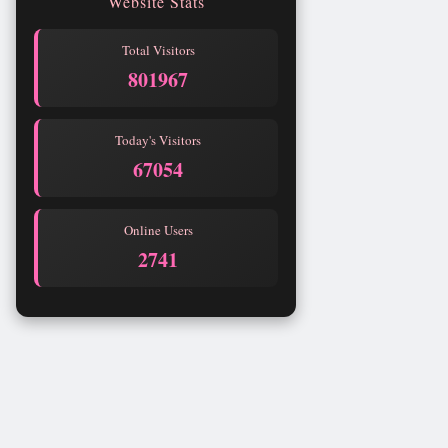
Website Stats
Total Visitors
801967
Today's Visitors
67054
Online Users
2737