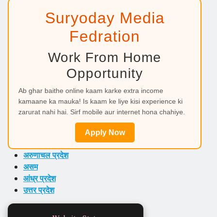
Suryoday Media
Fedration
Work From Home
Opportunity
Ab ghar baithe online kaam karke extra income
kamaane ka mauka! Is kaam ke liye kisi experience ki
zarurat nahi hai. Sirf mobile aur internet hona chahiye.
Apply Now
अरुणाचल प्रदेश
असम
आंध्र प्रदेश
उत्तर प्रदेश