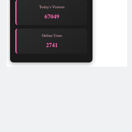
Today's Visitors
67049
Online Users
2737