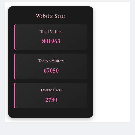
Website Stats
Total Visitors
801965
Today's Visitors
67052
Online Users
2730