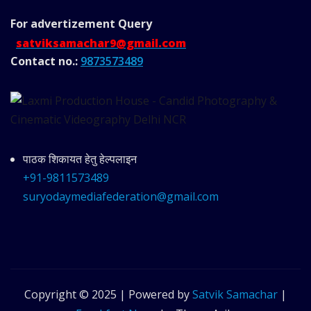
For advertizement
Query
satviksamachar9@gmail.com
Contact no.:
9873573489
पाठक शिकायत हेतु हेल्पलाइन
+91-9811573489
suryodaymediafederation@gmail.com
Copyright © 2025 | Powered by
Satvik Samachar
|