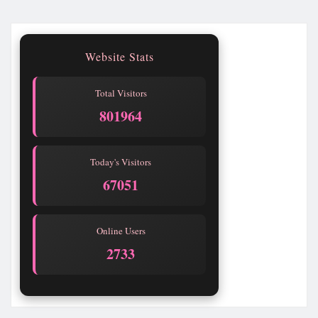
Website Stats
Total Visitors
801968
Today's Visitors
67055
Online Users
2733