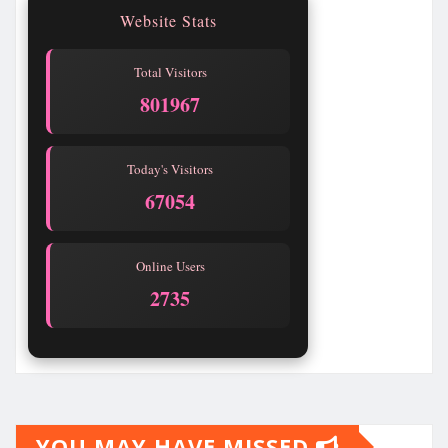
Website Stats
Total Visitors
801967
Today's Visitors
67054
Online Users
2735
YOU MAY HAVE MISSED