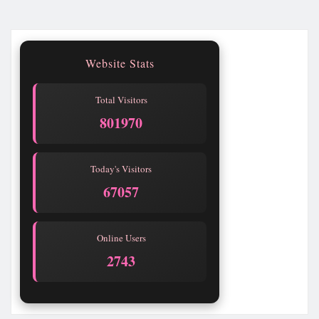
Website Stats
Total Visitors
801970
Today's Visitors
67057
Online Users
2743