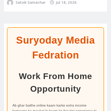
Satvik Samachar
Jul 18, 2026
Suryoday Media
Fedration
Work From Home
Opportunity
Ab ghar baithe online kaam karke extra income
kamaane ka mauka! Is kaam ke liye kisi experience ki