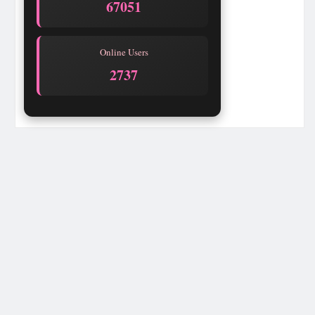
67051
Online Users
2737