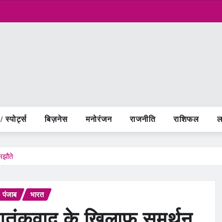
 स्पोर्ट्स
बिज़नेस
मनोरंजन
राजनीति
राशिफल
ल
मझौते
पंजाब
भारत
आतंकवाद के खिलाफ समर्थन,