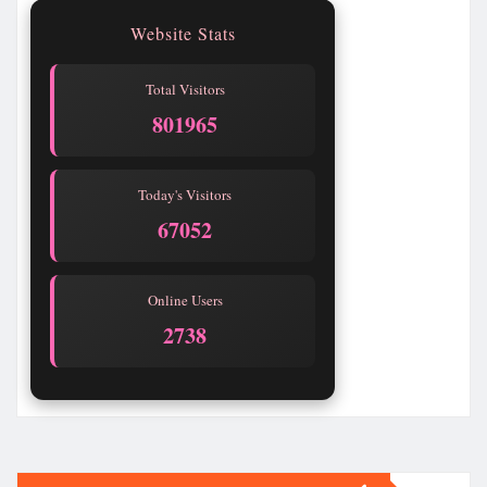
Website Stats
Total Visitors
801968
Today's Visitors
67055
Online Users
2738