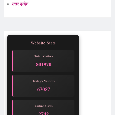
उत्तर प्रदेश
Website Stats
Total Visitors
801970
Today's Visitors
67057
Online Users
2742