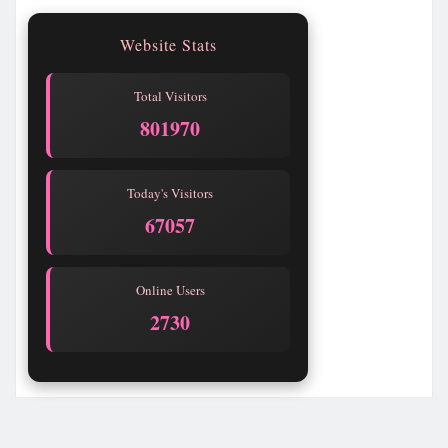
Website Stats
Total Visitors
801970
Today's Visitors
67057
Online Users
2730