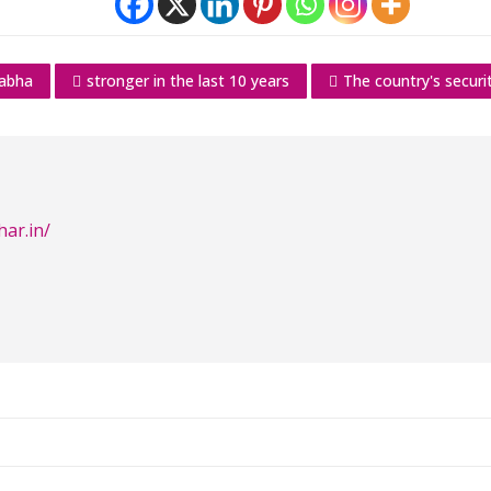
Sabha
stronger in the last 10 years
The country's securi
har.in/