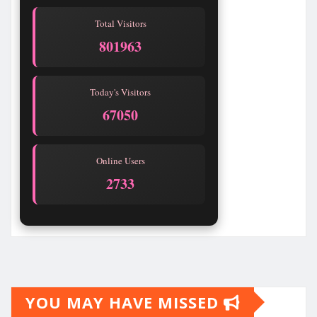
Total Visitors
801967
Today's Visitors
67054
Online Users
2733
YOU MAY HAVE MISSED