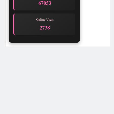
67053
Online Users
2738