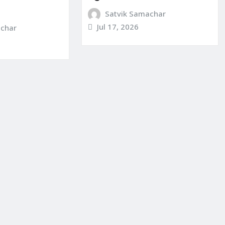
Satvik Samachar
Jul 17, 2026
achar