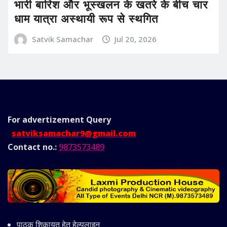
भारी बारिश और भूस्खलन के खतरे के बीच चार
धाम यात्रा अस्थायी रूप से स्थगित
Satvik Samachar
Jul 20, 2026
For advertizement
Query
satviksamachar9@gmail.com
Contact no.:
9873573489
पाठक शिकायत हेतु हेल्पलाइन