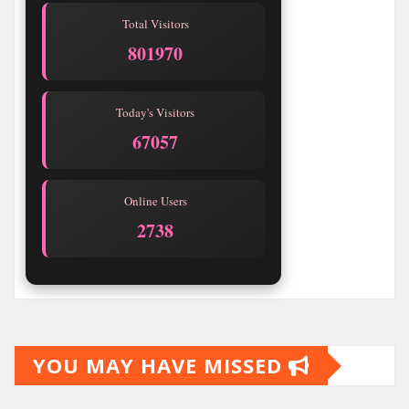
Total Visitors
801970
Today's Visitors
67057
Online Users
2738
YOU MAY HAVE MISSED