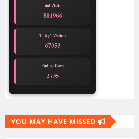
Total Visitors
801966
Today's Visitors
67053
Online Users
2735
YOU MAY HAVE MISSED