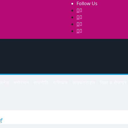
Follow Us
िज़नेस
मनोरंजन
राजनीति
राशिफल
लाइफस्टाइल
शिक्षा व रोजगार
एँ