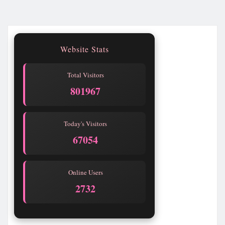
Website Stats
Total Visitors
801967
Today's Visitors
67054
Online Users
2732