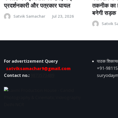
प्रदर्शनकारी और पत्रकार घायल
तकनीक का हो
बनेगी सड़क
Satvik Samachar
Jul 23, 2026
Satvik 
For advertizement
Query
पाठक शिकायत 
satviksamachar9@gmail.com
+91-98115
Contact no.:
9873573489
suryodaym