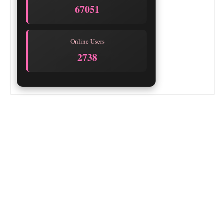
67051
Online Users
2738