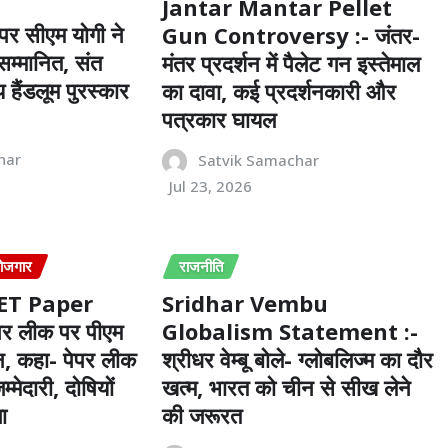
Jantar Mantar Pellet
 पर सीएम योगी ने
Gun Controversy :- जंतर-
सम्मानित, संत
मंतर प्रदर्शन में पैलेट गन इस्तेमाल
 हैंडलूम पुरस्कार
का दावा, कई प्रदर्शनकारी और
पत्रकार घायल
har
Satvik Samachar
Jul 23, 2026
 रोजगार
राजनीति
ET Paper
Sridhar Vembu
पर लीक पर पीएम
Globalism Statement :-
ान, कहा- पेपर लीक
श्रीधर वेम्बू बोले- ग्लोबलिज्म का दौर
म्मेदारी, दोषियों
खत्म, भारत को चीन से सीख लेने
ा
की जरूरत