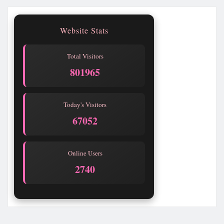
Website Stats
Total Visitors
801965
Today's Visitors
67052
Online Users
2740