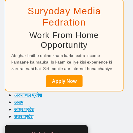
Suryoday Media
Fedration
Work From Home
Opportunity
Ab ghar baithe online kaam karke extra income
kamaane ka mauka! Is kaam ke liye kisi experience ki
zarurat nahi hai. Sirf mobile aur internet hona chahiye.
Apply Now
अरुणाचल प्रदेश
असम
आंध्र प्रदेश
उत्तर प्रदेश