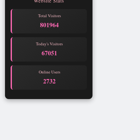
Website Stats
Total Visitors
801964
Today's Visitors
67051
Online Users
2732