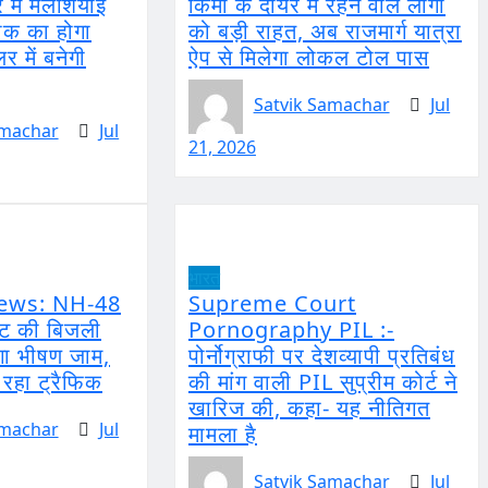
 में मलेशियाई
किमी के दायरे में रहने वाले लोगों
 का होगा
को बड़ी राहत, अब राजमार्ग यात्रा
र में बनेगी
ऐप से मिलेगा लोकल टोल पास
Satvik Samachar
Jul
amachar
Jul
21, 2026
भारत
ews: NH-48
Supreme Court
्ट की बिजली
Pornography PIL :-
गा भीषण जाम,
पोर्नोग्राफी पर देशव्यापी प्रतिबंध
 रहा ट्रैफिक
की मांग वाली PIL सुप्रीम कोर्ट ने
खारिज की, कहा- यह नीतिगत
amachar
Jul
मामला है
Satvik Samachar
Jul