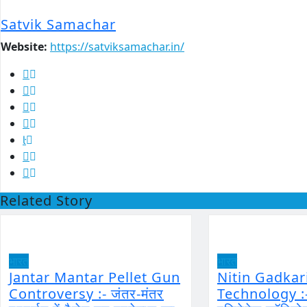
Satvik Samachar
Website:
https://satviksamachar.in/
Related Story
भारत
भारत
Jantar Mantar Pellet Gun
Nitin Gadka
Controversy :- जंतर-मंतर
Technology :- 