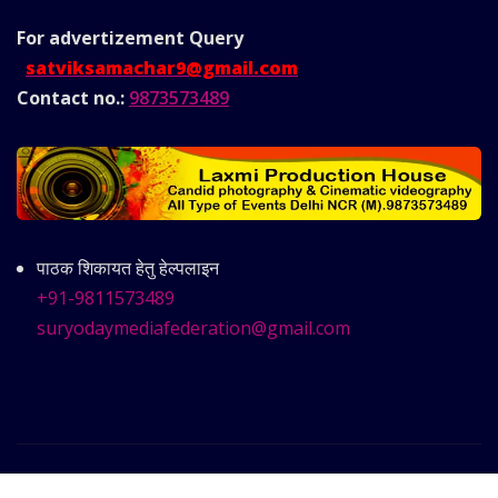
For advertizement
Query
satviksamachar9@gmail.com
Contact no.:
9873573489
पाठक शिकायत हेतु हेल्पलाइन
+91-9811573489
suryodaymediafederation@gmail.com
Copyright © 2025 | Powered by
Satvik Samachar
|