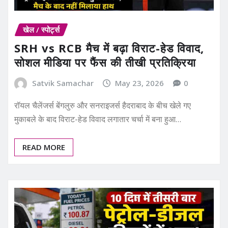
खेल / स्पोर्ट्स
SRH vs RCB मैच में बढ़ा विराट-हेड विवाद,
सोशल मीडिया पर फैंस की तीखी प्रतिक्रिया
Satvik Samachar
May 23, 2026
0
रॉयल चैलेंजर्स बेंगलुरु और सनराइजर्स हैदराबाद के बीच खेले गए
मुकाबले के बाद विराट-हेड विवाद लगातार चर्चा में बना हुआ…
READ MORE