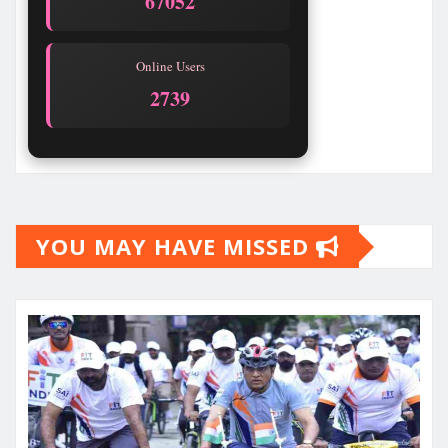
67052
Online Users
2739
YOU MAY HAVE MISSED