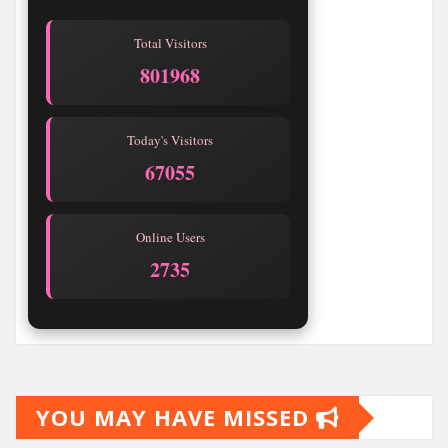
Total Visitors
801968
Today's Visitors
67055
Online Users
2735
YOU MAY HAVE MISSED