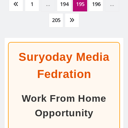
Posts
1
…
194
195
196
…
pagination
205
Suryoday Media
Fedration
Work From Home
Opportunity