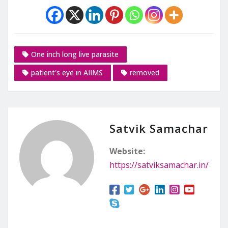
One inch long live parasite
patient's eye in AIIMS
removed
Satvik Samachar
Website:
https://satviksamachar.in/