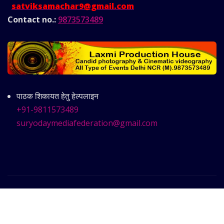
satviksamachar9@gmail.com
Contact no.:
9873573489
पाठक शिकायत हेतु हेल्पलाइन
+91-9811573489
suryodaymediafederation@gmail.com
Copyright © 2025 | Powered by
Satvik Samachar
|
Frankfurt News
by ThemeArile