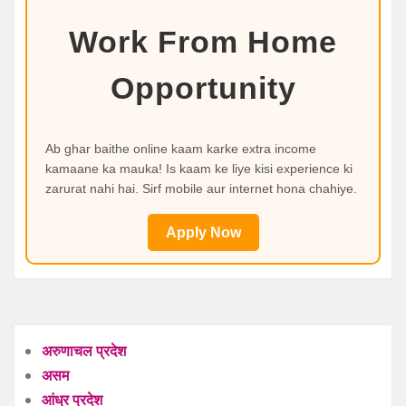
Work From Home
Opportunity
Ab ghar baithe online kaam karke extra income
kamaane ka mauka! Is kaam ke liye kisi experience ki
zarurat nahi hai. Sirf mobile aur internet hona chahiye.
Apply Now
अरुणाचल प्रदेश
असम
आंध्र प्रदेश