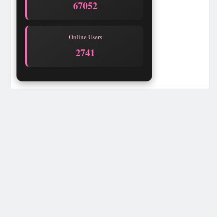
67052
Online Users
2741