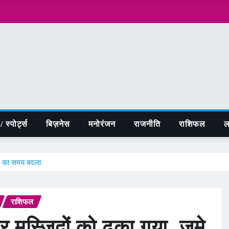
 स्पोर्ट्स
बिज़नेस
मनोरंजन
राजनीति
राशिफल
ल
माज का समय बदला
राशिफल
पर मस्जिदों को ढका गया, जुमे