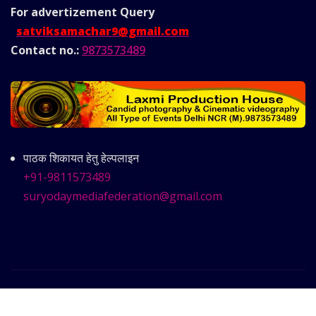
For advertizement
Query
satviksamachar9@gmail.com
Contact no.:
9873573489
पाठक शिकायत हेतु हेल्पलाइन
+91-9811573489
suryodaymediafederation@gmail.com
Copyright © 2025 | Powered by
Satvik Samachar
|
Frankfurt News
by ThemeArile