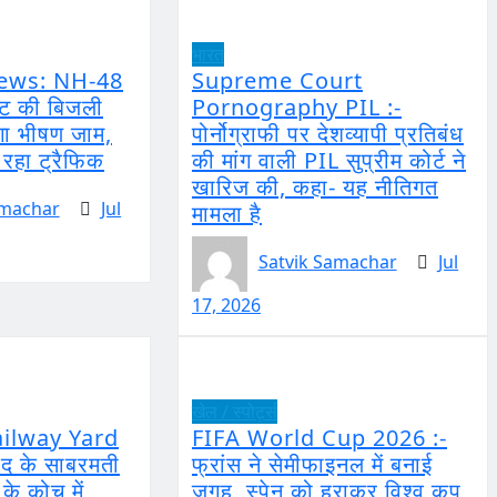
भारत
ews: NH-48
Supreme Court
्ट की बिजली
Pornography PIL :-
गा भीषण जाम,
पोर्नोग्राफी पर देशव्यापी प्रतिबंध
 रहा ट्रैफिक
की मांग वाली PIL सुप्रीम कोर्ट ने
खारिज की, कहा- यह नीतिगत
amachar
Jul
मामला है
Satvik Samachar
Jul
17, 2026
खेल / स्पोर्ट्स
ilway Yard
FIFA World Cup 2026 :-
ाद के साबरमती
फ्रांस ने सेमीफाइनल में बनाई
न के कोच में
जगह, स्पेन को हराकर विश्व कप