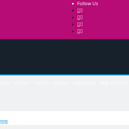
Follow Us
िज़नेस
मनोरंजन
राजनीति
राशिफल
लाइफस्टाइल
शिक्षा व रोजगार
हराया