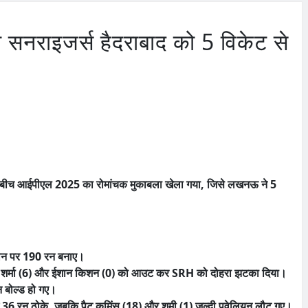
नराइजर्स हैदराबाद को 5 विकेट से
े बीच आईपीएल 2025 का रोमांचक मुकाबला खेला गया, जिसे लखनऊ ने 5
कसान पर 190 रन बनाए।
िषेक शर्मा (6) और ईशान किशन (0) को आउट कर SRH को दोहरा झटका दिया।
ीन बोल्ड हो गए।
 में 36 रन ठोके, जबकि पैट कमिंस (18) और शमी (1) जल्दी पवेलियन लौट गए।