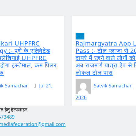
भारत
dkari UHPFRC
Rajmargyatra App L
 :- पुणे के एलिवेटेड
Pass :- टोल प्लाजा से 2
ं मलेशियाई UHPFRC
दायरे में रहने वाले लोगों क
ोगा इस्तेमाल, कम पिलर
अब राजमार्ग यात्रा ऐप से 
़क
लोकल टोल पास
ik Samachar
Jul 21,
Satvik Samachar
2026
 हेतु हेल्पलाइन
573489
mediafederation@gmail.com