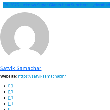
IPL 2025
Lucknow Super Giants beat
Sunrisers Hyderabad
Satvik Samachar
Website:
https://satviksamachar.in/